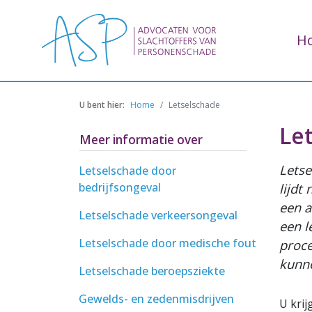
Ho
H
Home
Letselschade
Le
Meer informatie over
Letse
Letselschade door
lijdt
bedrijfsongeval
een a
Letselschade verkeersongeval
een l
Letselschade door medische fout
proce
kunn
Letselschade beroepsziekte
Gewelds- en zedenmisdrijven
U krij