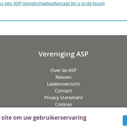
u een ASP-letselschadeadvocaat bij u in de buurt
Vereniging ASP
Over de ASP
Nieuws
Ledenoverzicht
Contact
Privacy statement
Cookies
e site om uw gebruikerservaring
ASP 2026©