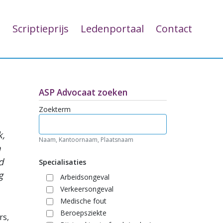
aan
g
Scriptieprijs
Ledenportaal
Contact
ASP Advocaat zoeken
Zoekterm
k,
Naam, Kantoornaam, Plaatsnaam
n
d
Specialisaties
g
Arbeidsongeval
Verkeersongeval
Medische fout
Beroepsziekte
rs,