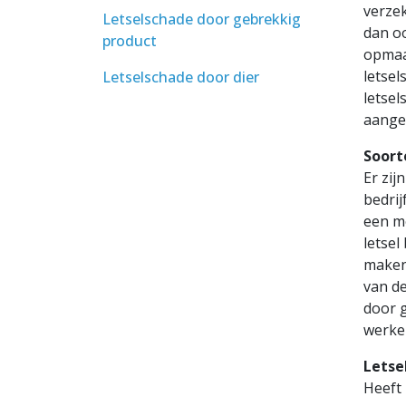
verzek
Letselschade door gebrekkig
dan oo
product
opmaak
letsel
Letselschade door dier
letsel
aange
Soort
Er zij
bedrij
een m
letsel
maken 
van de
door 
werke
Letse
Heeft 