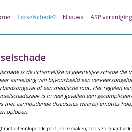
Overslaan en naar de inhoud g
ofdnavigatie
ome
Letselschade?
Nieuws
ASP verenigin
tselschade
lschade is de lichamelijke of geestelijke schade die u
 naar aanleiding van bijvoorbeeld een verkeersongelu
rbeidsongeval of een medische fout. Het regelen va
etselschadezaak is in veel gevallen een gecompliceer
s met aanhoudende discussies waarbij emoties hoo
en oplopen.
gt met uiteenlopende partijen te maken, zoals zorgaanbiede