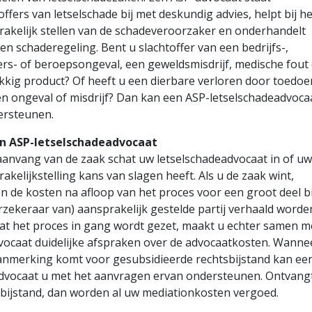
offers van letselschade bij met deskundig advies, helpt bij he
rakelijk stellen van de schadeveroorzaker en onderhandelt
en schaderegeling. Bent u slachtoffer van een bedrijfs-,
rs- of beroepsongeval, een geweldsmisdrijf, medische fout 
kkig product? Of heeft u een dierbare verloren door toedoe
n ongeval of misdrijf? Dan kan een ASP-letselschadeadvoca
ersteunen.
n ASP-letselschadeadvocaat
aanvang van de zaak schat uw letselschadeadvocaat in of uw
akelijkstelling kans van slagen heeft. Als u de zaak wint,
 de kosten na afloop van het proces voor een groot deel bi
rzekeraar van) aansprakelijk gestelde partij verhaald worde
at het proces in gang wordt gezet, maakt u echter samen m
vocaat duidelijke afspraken over de advocaatkosten. Wanne
aanmerking komt voor gesubsidieerde rechtsbijstand kan ee
dvocaat u met het aanvragen ervan ondersteunen. Ontvang
sbijstand, dan worden al uw mediationkosten vergoed.