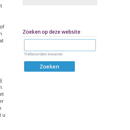
t
of
Zoeken op deze website
n
at
Zoeken
Trefwoorden invoeren
j
n.
et
er
n
t u