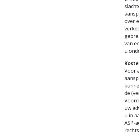
slacht
aansp
over e
verkee
gebre
van ee
u ond
Koste
Voor 
aanspr
kunnen
de (ve
Voord
uw ad
u in 
ASP-a
recht