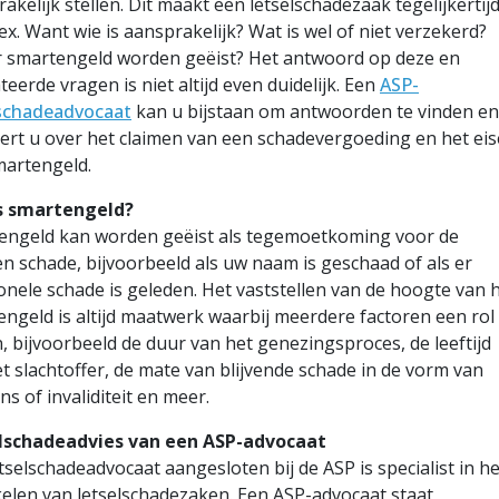
akelijk stellen. Dit maakt een letselschadezaak tegelijkertij
x. Want wie is aansprakelijk? Wat is wel of niet verzekerd?
r smartengeld worden geëist? Het antwoord op deze en
teerde vragen is niet altijd even duidelijk. Een
ASP-
lschadeadvocaat
kan u bijstaan om antwoorden te vinden en
ert u over het claimen van een schadevergoeding en het ei
martengeld.
s smartengeld?
engeld kan worden geëist als tegemoetkoming voor de
n schade, bijvoorbeeld als uw naam is geschaad of als er
nele schade is geleden. Het vaststellen van de hoogte van 
ngeld is altijd maatwerk waarbij meerdere factoren een rol
, bijvoorbeeld de duur van het genezingsproces, de leeftijd
t slachtoffer, de mate van blijvende schade in de vorm van
ens of invaliditeit en meer.
lschadeadvies van een ASP-advocaat
tselschadeadvocaat aangesloten bij de ASP is specialist in he
elen van letselschadezaken. Een ASP-advocaat staat