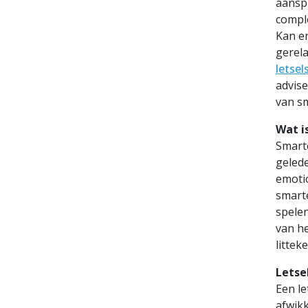
aanspr
comple
Kan e
gerela
letse
advise
van s
Wat i
Smart
gelede
emotio
smarte
spelen
van he
littek
Letse
Een le
afwikk