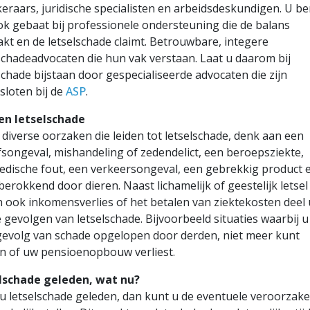
eraars, juridische specialisten en arbeidsdeskundigen. U be
k gebaat bij professionele ondersteuning die de balans
t en de letselschade claimt. Betrouwbare, integere
schadeadvocaten die hun vak verstaan. Laat u daarom bij
schade bijstaan door gespecialiseerde advocaten die zijn
sloten bij de
ASP
.
en letselschade
n diverse oorzaken die leiden tot letselschade, denk aan een
fsongeval, mishandeling of zedendelict, een beroepsziekte,
edische fout, een verkeersongeval, een gebrekkig product 
 berokkend door dieren. Naast lichamelijk of geestelijk letsel
ook inkomensverlies of het betalen van ziektekosten deel 
 gevolgen van letselschade. Bijvoorbeeld situaties waarbij u
gevolg van schade opgelopen door derden, niet meer kunt
n of uw pensioenopbouw verliest.
lschade geleden, wat nu?
u letselschade geleden, dan kunt u de eventuele veroorzake