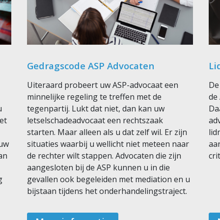
Gedragscode ASP Advocaten
Li
Uiteraard probeert uw ASP-advocaat een
De
minnelijke regeling te treffen met de
de
u
tegenpartij. Lukt dat niet, dan kan uw
Da
et
letselschadeadvocaat een rechtszaak
adv
starten. Maar alleen als u dat zelf wil. Er zijn
li
 uw
situaties waarbij u wellicht niet meteen naar
aa
an
de rechter wilt stappen. Advocaten die zijn
cri
aangesloten bij de ASP kunnen u in die
g
gevallen ook begeleiden met mediation en u
bijstaan tijdens het onderhandelingstraject.