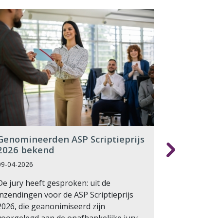
Genomineerden ASP Scriptieprijs
Anouk Kor
2026 bekend
bestuur 
09-04-2026
03-04-2026
De jury heeft gesproken: uit de
Op 2 april 
inzendingen voor de ASP Scriptieprijs
bijeen voo
2026, die geanonimiseerd zijn
ledenverga