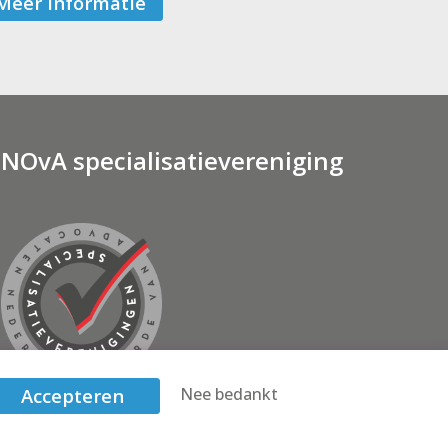
Meer informatie
NOvA specialisatievereniging
Accepteren
Nee bedankt
De ASP is houder van het keurmerk Specialisatie-