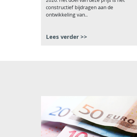
kte zich
2026. Het doel van deze prijs is het
ke
constructief bijdragen aan de
nnen de...
ontwikkeling van...
Lees verder >>