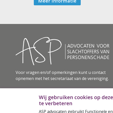
Meer informatie
Voor vragen en/of opmerkingen kunt u contact
opnemen met het secretariaat van de vereniging.
Secretariaat vereniging ASP
Wij gebruiken cookies op dez
Haagweg 108
te verbeteren
2282 AE Rijswijk
ASP advocaten gebruikt Functionele en
Contactformulier gebruiken >>