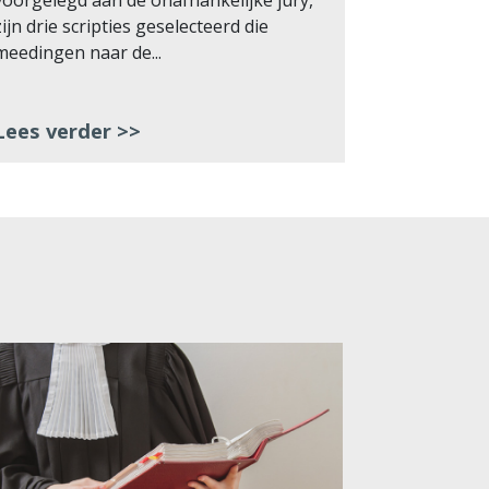
voorgelegd aan de onafhankelijke jury,
bezochte b
zijn drie scripties geselecteerd die
door bevlo
meedingen naar de...
discussies 
Lees verder >>
Lees ver