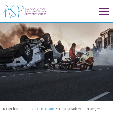
Overslaan en naar de inhoud g
Home
Letselschade
Letselschade verkeersongeval