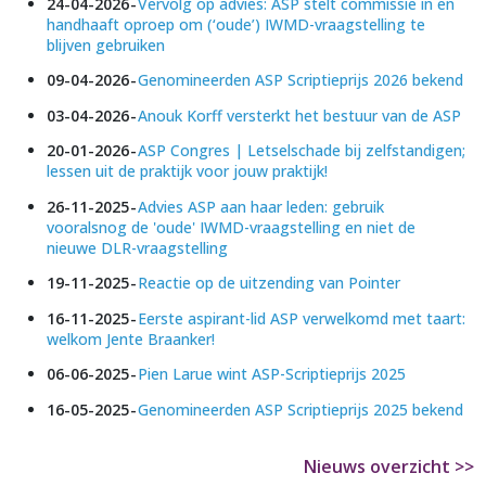
24-04-2026
Vervolg op advies: ASP stelt commissie in en
handhaaft oproep om (‘oude’) IWMD-vraagstelling te
blijven gebruiken
09-04-2026
Genomineerden ASP Scriptieprijs 2026 bekend
03-04-2026
Anouk Korff versterkt het bestuur van de ASP
20-01-2026
ASP Congres | Letselschade bij zelfstandigen;
lessen uit de praktijk voor jouw praktijk!
26-11-2025
Advies ASP aan haar leden: gebruik
vooralsnog de 'oude' IWMD-vraagstelling en niet de
nieuwe DLR-vraagstelling
19-11-2025
Reactie op de uitzending van Pointer
16-11-2025
Eerste aspirant-lid ASP verwelkomd met taart:
welkom Jente Braanker!
06-06-2025
Pien Larue wint ASP-Scriptieprijs 2025
16-05-2025
Genomineerden ASP Scriptieprijs 2025 bekend
Nieuws overzicht >>