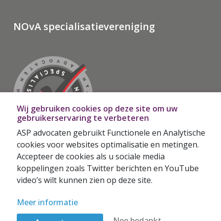
NOvA specialisatievereniging
Wij gebruiken cookies op deze site om uw
gebruikerservaring te verbeteren
ASP advocaten gebruikt Functionele en Analytische
cookies voor websites optimalisatie en metingen.
Accepteer de cookies als u sociale media
De ASP is houder van het keurmerk Specialisatie-
koppelingen zoals Twitter berichten en YouTube
vereniging van de Nederlandse Orde van Advocaten.
video’s wilt kunnen zien op deze site.
Meer informatie over de NOvA >>
Meer informatie
compubase
© 2026
Nee bedankt